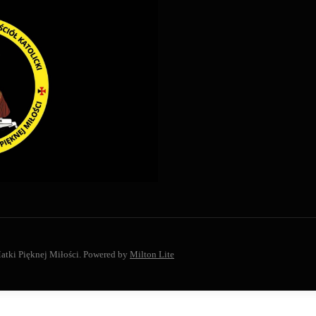
atki Pięknej Miłości.
Powered by
Milton Lite