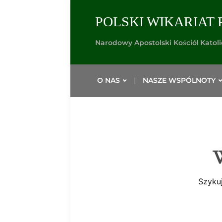
POLSKI WIKARIAT 
Narodowy Apostolski Kościół Katol
O NAS
NASZE WSPÓLNOTY
W
Szykuj