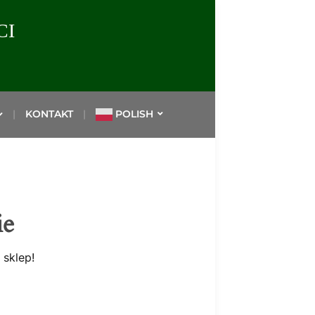
CI
KONTAKT
POLISH
ie
 sklep!