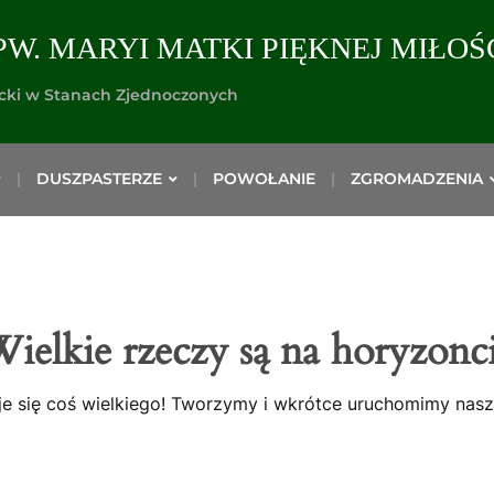
PW. MARYI MATKI PIĘKNEJ MIŁOŚ
icki w Stanach Zjednoczonych
DUSZPASTERZE
POWOŁANIE
ZGROMADZENIA
ielkie rzeczy są na horyzonc
e się coś wielkiego! Tworzymy i wkrótce uruchomimy nasz