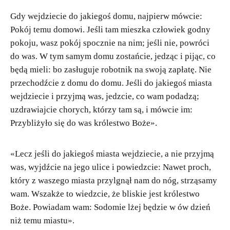
Gdy wejdziecie do jakiegoś domu, najpierw mówcie:
Pokój temu domowi. Jeśli tam mieszka człowiek godny
pokoju, wasz pokój spocznie na nim; jeśli nie, powróci
do was. W tym samym domu zostańcie, jedząc i pijąc, co
będą mieli: bo zasługuje robotnik na swoją zapłatę. Nie
przechodźcie z domu do domu. Jeśli do jakiegoś miasta
wejdziecie i przyjmą was, jedzcie, co wam podadzą;
uzdrawiajcie chorych, którzy tam są, i mówcie im:
Przybliżyło się do was królestwo Boże».
«Lecz jeśli do jakiegoś miasta wejdziecie, a nie przyjmą
was, wyjdźcie na jego ulice i powiedzcie: Nawet proch,
który z waszego miasta przylgnął nam do nóg, strząsamy
wam. Wszakże to wiedzcie, że bliskie jest królestwo
Boże. Powiadam wam: Sodomie lżej będzie w ów dzień
niż temu miastu».