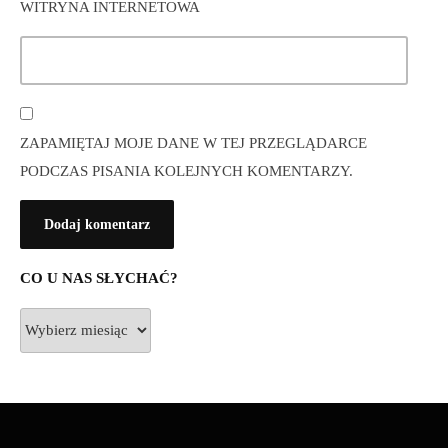
WITRYNA INTERNETOWA
ZAPAMIĘTAJ MOJE DANE W TEJ PRZEGLĄDARCE
PODCZAS PISANIA KOLEJNYCH KOMENTARZY.
CO U NAS SŁYCHAĆ?
Co
u
nas
słychać?