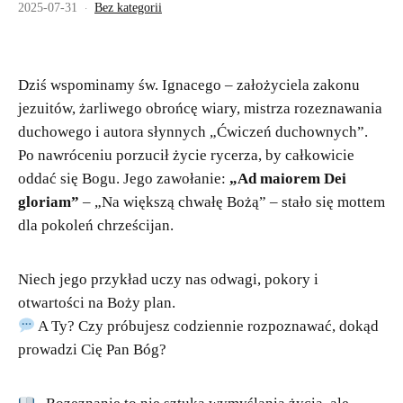
2025-07-31
Bez kategorii
Dziś wspominamy św. Ignacego – założyciela zakonu
jezuitów, żarliwego obrońcę wiary, mistrza rozeznawania
duchowego i autora słynnych „Ćwiczeń duchownych”.
Po nawróceniu porzucił życie rycerza, by całkowicie
oddać się Bogu. Jego zawołanie:
„Ad maiorem Dei
gloriam”
– „Na większą chwałę Bożą” – stało się mottem
dla pokoleń chrześcijan.
Niech jego przykład uczy nas odwagi, pokory i
otwartości na Boży plan.
A Ty? Czy próbujesz codziennie rozpoznawać, dokąd
prowadzi Cię Pan Bóg?