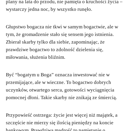
plany na lata do przodu, nie pamięta o kruchości życia –
wystarczy jedna noc, by wszystko runęło.
Głupstwo bogacza nie tkwi w samym bogactwie, ale w
tym, że gromadzenie stało się sensem jego istnienia.
Zbierał skarby tylko dla siebie, zapominając, że
prawdziwe bogactwo to zdolność dzielenia się,
miłowania, służenia bliźnim.
Być “bogatym u Boga” oznacza inwestować nie w
przemijające, ale w wieczne. To bogactwo dobrych
uczynków, otwartego serca, gotowości wyciągnięcia
pomocnej dłoni. Takie skarby nie znikają ze śmiercią.
Przypowieść ostrzega: życie jest więcej niż majątek, a
szczęście nie mierzy się ilością pieniędzy na koncie
bankowym. Prawdziwa mądrość to pamiętanie o