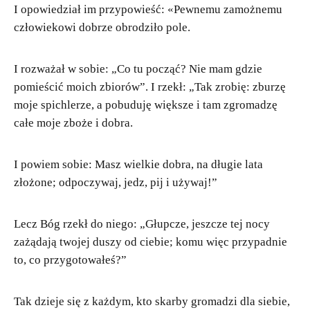
I opowiedział im przypowieść: «Pewnemu zamożnemu
człowiekowi dobrze obrodziło pole.
I rozważał w sobie: „Co tu począć? Nie mam gdzie
pomieścić moich zbiorów”. I rzekł: „Tak zrobię: zburzę
moje spichlerze, a pobuduję większe i tam zgromadzę
całe moje zboże i dobra.
I powiem sobie: Masz wielkie dobra, na długie lata
złożone; odpoczywaj, jedz, pij i używaj!”
Lecz Bóg rzekł do niego: „Głupcze, jeszcze tej nocy
zażądają twojej duszy od ciebie; komu więc przypadnie
to, co przygotowałeś?”
Tak dzieje się z każdym, kto skarby gromadzi dla siebie,