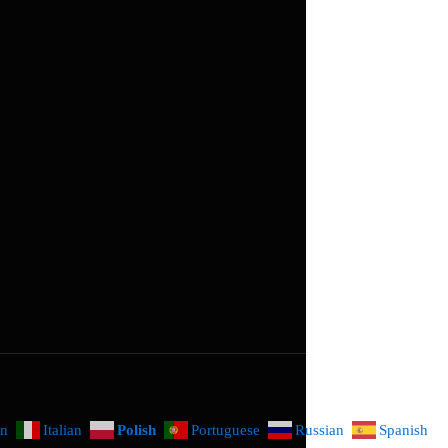
n
Italian
Polish
Portuguese
Russian
Spanish