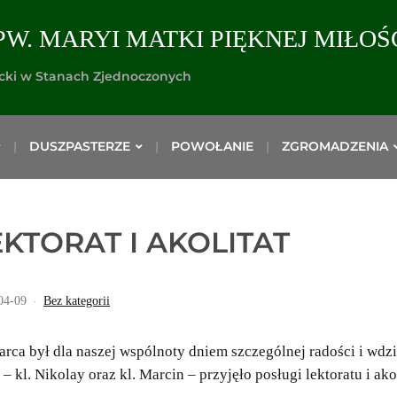
PW. MARYI MATKI PIĘKNEJ MIŁOŚ
icki w Stanach Zjednoczonych
DUSZPASTERZE
POWOŁANIE
ZGROMADZENIA
EKTORAT I AKOLITAT
04-09
Bez kategorii
arca był dla naszej wspólnoty dniem szczególnej radości i wdz
 – kl. Nikolay oraz kl. Marcin – przyjęło posługi lektoratu i ako