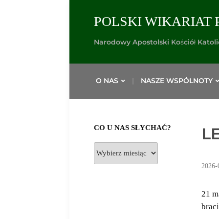
POLSKI WIKARIAT 
Narodowy Apostolski Kościół Katol
O NAS
NASZE WSPÓLNOTY
CO U NAS SŁYCHAĆ?
L
Co
u
2026-
nas
słychać?
21 m
braci