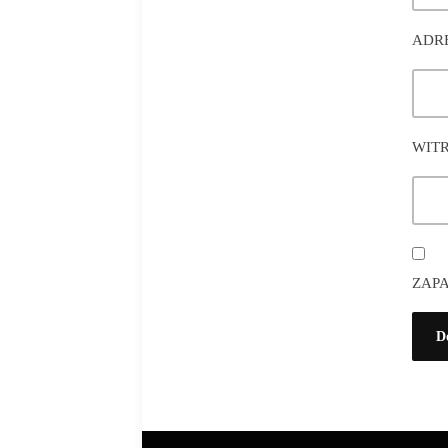
ADR
WIT
ZAPA