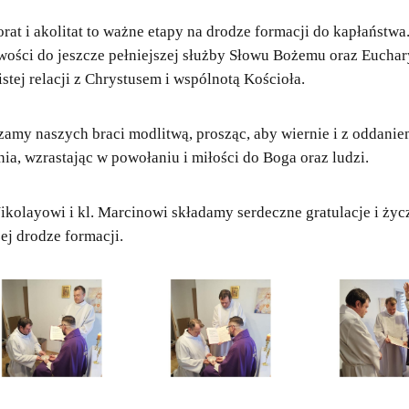
rat i akolitat to ważne etapy na drodze formacji do kapłaństwa
wości do jeszcze pełniejszej służby Słowu Bożemu oraz Eucharys
stej relacji z Chrystusem i wspólnotą Kościoła.
zamy naszych braci modlitwą, prosząc, aby wiernie i z oddani
nia, wzrastając w powołaniu i miłości do Boga oraz ludzi.
Nikolayowi i kl. Marcinowi składamy serdeczne gratulacje i ży
ej drodze formacji.