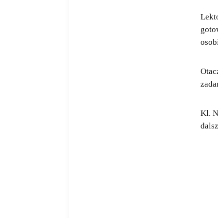
Lekto
goto
osobi
Otac
zada
Kl. 
dalsz